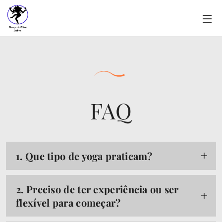
FAQ
1. Que tipo de yoga praticam?
No nosso espaço, praticamos um Yoga para
2. Preciso de ter experiência ou ser
todos. Todos os estilos que ensinamos
flexível para começar?
derivam do Hatha Yoga, a raiz de todas as
práticas de Yoga. Os diferentes métodos e