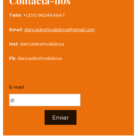
Contacta-nos
Telm
: +(351) 963464647
Email
:
dancadeshivalisboa@gmail.com
Inst
: dancadeshivalisboa
Fb
: dancadeshivalisboa
E-mail
Enviar